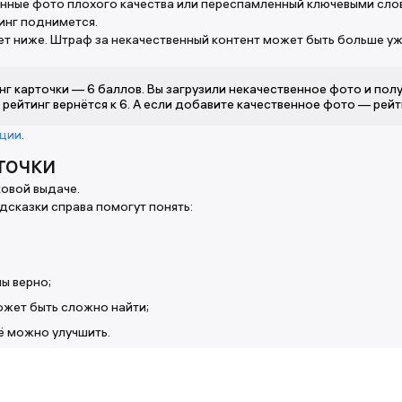
анные фото плохого качества или переспамленный ключевыми сло
тинг поднимется.
ет ниже. Штраф за некачественный контент может быть больше у
нг карточки — 6 баллов. Вы загрузили некачественное фото и полу
рейтинг вернётся к 6. А если добавите качественное фото — рей
кции
.
точки
ковой выдаче.
дсказки справа помогут понять:
ы верно;
может быть сложно найти;
её можно улучшить.